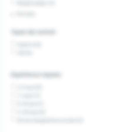
Niedermodern (1)
Voir plus
Types de contrat
Intérim (12)
CDI (4)
Expérience requise
3-5 ans (11)
1-2 ans (7)
6-10 ans (7)
11-20 ans (5)
20 ans d'expérience et plus (1)