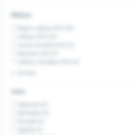
Métiers
Maçon-coffreur (H/F) (6)
Coffreur (H/F) (5)
Ouvrier du béton (H/F) (1)
Bancheur (H/F) (1)
Coffreur-ferrailleur (H/F) (1)
Voir plus
Lieux
Haguenau (4)
Bischwiller (3)
Brumath (2)
Ingwiller (1)