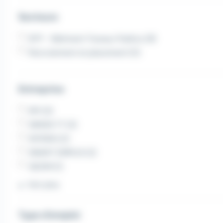
Secteurs
BTP - Bâtiment Travaux Publics (9)
Recrutement et placement (5)
Entreprise
RPI (3)
SIMON TT (3)
INTERIS (2)
SMART EMPLOI (2)
GEZIM (1)
Voir plus
Type d'emploi