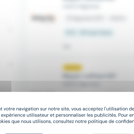
Interis Haguenau
place
Haguenau (67)
Intérim
13 € - 16 € par heure
Hier
Nouveau
sunny
Maçon-coffreur H/F
Interis Haguenau
place
Wœrth (67)
Intérim
 votre navigation sur notre site, vous acceptez l'utilisation 
12,5 € - 15 € par heure
 expérience utilisateur et personnaliser les publicités. Pour en
okies que nous utilisons, consultez notre politique de confident
Il y a 2 jours