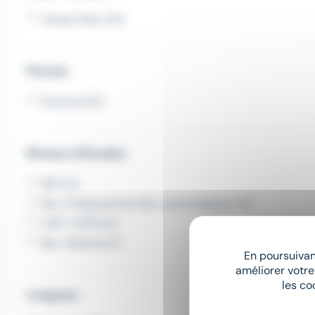
Temps Plein (15)
Permis
Permis B (5)
Niveau d'études
BEP (11)
Bac. Professionnel, Bac technologique (4)
CAP / CFPA (4)
Bac. Général (1)
En poursuivant
améliorer votre
les co
Langues