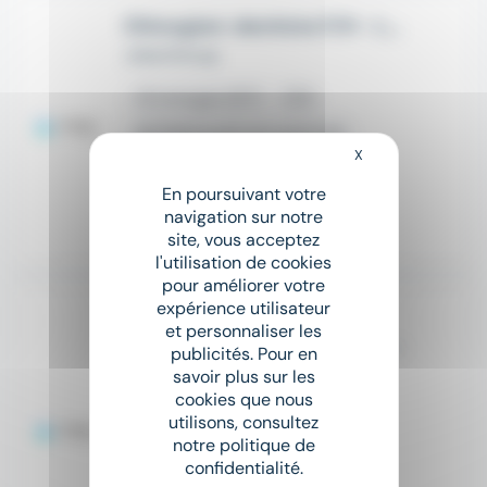
Chirurgien-dentiste F/H - Limoges 87
JoberGroup
place
Limoges (87)
CDI
house
Télétravail non autorisé
X
Masquer le bandeau
5 000 € - 15 000 € par mois
En poursuivant votre
navigation sur notre
Il y a 6 jours
site, vous acceptez
l'utilisation de cookies
pour améliorer votre
expérience utilisateur
Nouveau
sunny
et personnaliser les
Dentiste Jeune thèsé H/F - Limoges 87
publicités. Pour en
JoberGroup
savoir plus sur les
cookies que nous
place
Limoges (87)
CDI
utilisons, consultez
notre politique de
house
Télétravail non autorisé
confidentialité.