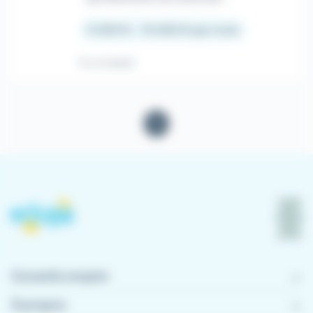
5 000 € - 15 000 € par mois
Il y a 4 jours
1
Conseils emploi
À propos