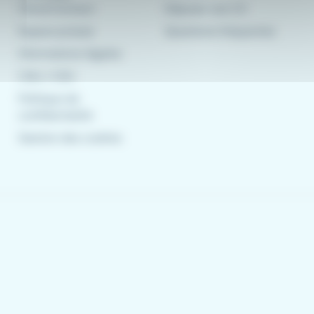
CleverConnect
Déposer son CV
Espace presse
Questions fréquentes
Informations légales
CGU
/
CGV
Politique de
confidentialité
Gestion des cookies