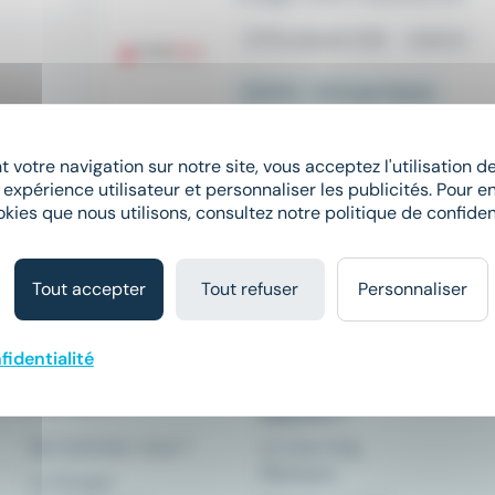
place
Ploudaniel (29)
Intérim
12,31 € - 13 € par heure
Il y a 10 jours
 votre navigation sur notre site, vous acceptez l'utilisation 
 expérience utilisateur et personnaliser les publicités. Pour en
okies que nous utilisons, consultez notre politique de confident
Tout accepter
Tout refuser
Personnaliser
fidentialité
Comment ça
À propos
marche ?
Qui sommes-nous ?
Le matching
Meteojob
Le Groupe