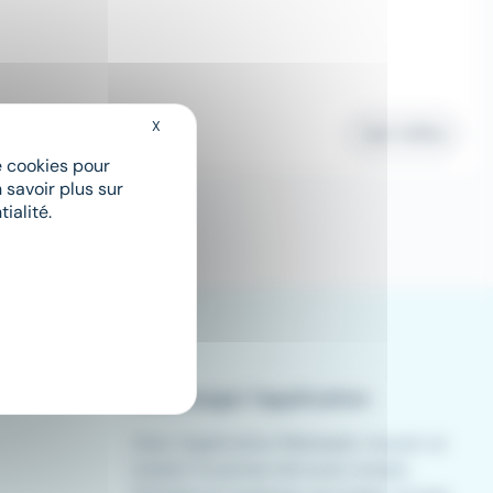
X
Masquer le bandeau des cookies
Voir l'offre
de cookies pour
 savoir plus sur
ialité.
1
Télécharger l'application
Avec l'application Meteojob, trouver un
emploi n'a jamais été aussi simple.