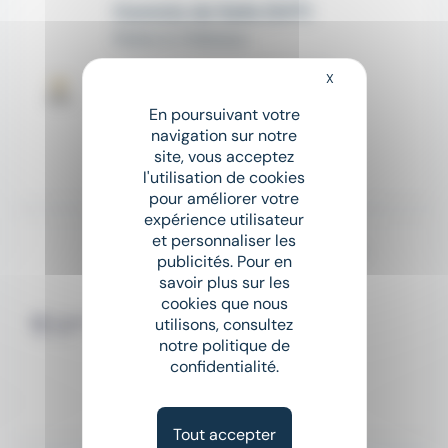
Commis de Salle (H/F)
Relais & Châteaux
place
Joucas (84)
Saisonnier
X
Masquer le bandeau
En poursuivant votre
Salaire non précisé
navigation sur notre
site, vous acceptez
Il y a 7 jours
l'utilisation de cookies
pour améliorer votre
expérience utilisateur
et personnaliser les
Évènement de Recrutement - Talent Tour au Havre le jeudi 1er octobre 2026
publicités. Pour en
Club Med
savoir plus sur les
cookies que nous
place
France
CDD
utilisons, consultez
notre politique de
Salaire non précisé
confidentialité.
Il y a 10 jours
Tout accepter