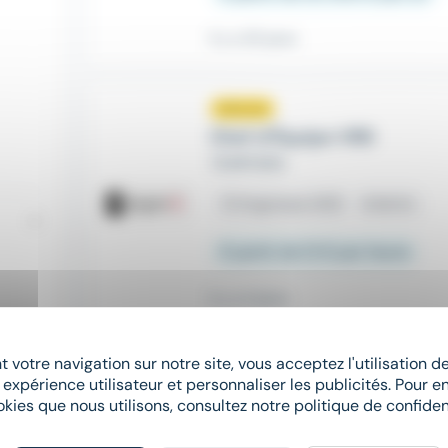
Il y a 20 jours
Nouveau
sunny
Chef d’Équipe VRD
TEMPORIS
place
Angresse (40)
Intérim
À partir de 13 € par heure
Il y a 4 jours
 votre navigation sur notre site, vous acceptez l'utilisation 
Chef de mission comptabl
 expérience utilisateur et personnaliser les publicités. Pour en
GECO RECRUTEMENT
okies que nous utilisons, consultez notre politique de confident
place
Saint-Vincent-de-Tyrosse (