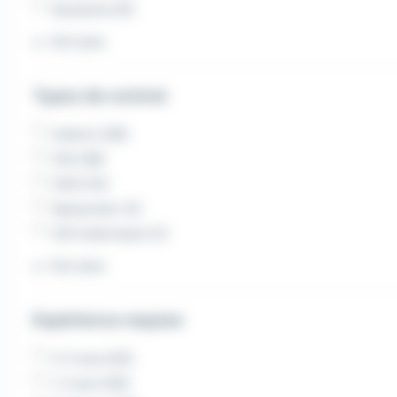
Soustons (6)
Voir plus
Types de contrat
Intérim (39)
CDI (38)
CDD (14)
Saisonnier (2)
CDI Intérimaire (1)
Voir plus
Expérience requise
3-5 ans (43)
1-2 ans (30)