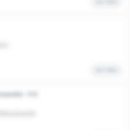
Voir l'offre
érim
Voir l'offre
omptable - F/H
élétravail partiel