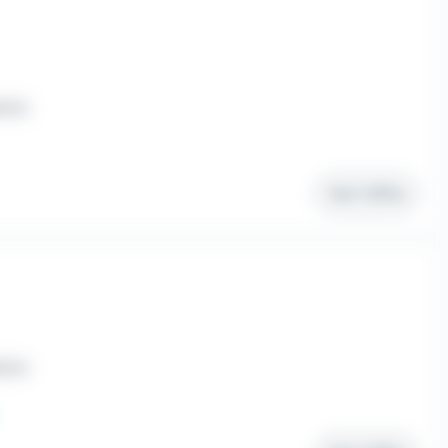
érim
Voir l'offre
érim