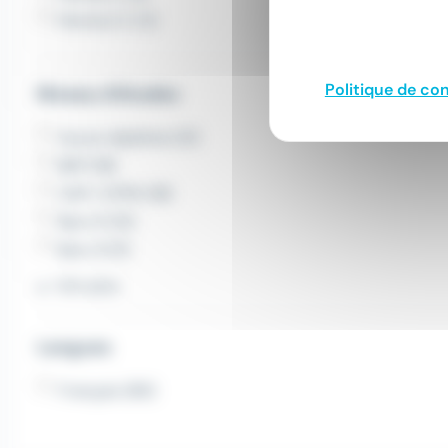
Permis E C (1)
Politique de con
Niveau d'études
Aucun diplôme (21)
BEP (19)
CAP / CFPA (18)
Bac+5 (12)
Bac+3 (11)
Voir plus
Langues
Français (86)