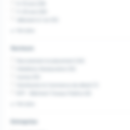
6-10 ans (29)
11-20 ans (26)
débutant à 1 an (15)
Voir plus
Secteurs
Recrutement et placement (24)
Hôtellerie, Restauration (15)
Autres (15)
Distribution & Commerce de détail (7)
BTP - Bâtiment Travaux Publics (6)
Voir plus
Entreprise