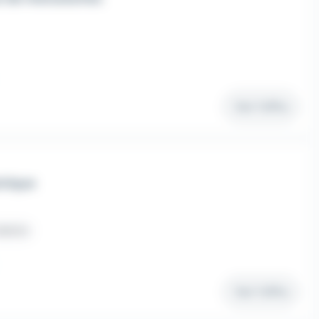
Voir l'offre
stique
ntérim
Voir l'offre