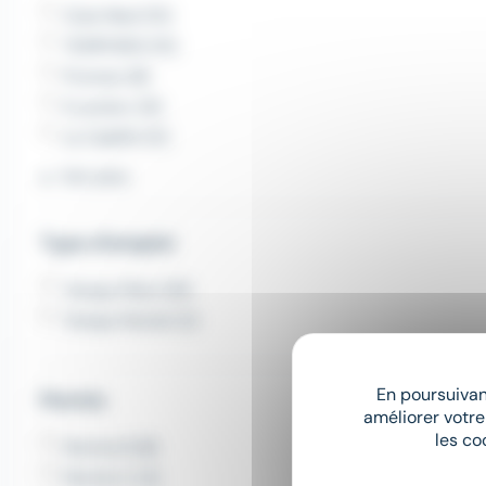
Club Med (15)
TEMPORIS (15)
Proman (8)
E.Leclerc (6)
Le CabRH (5)
Voir plus
Type d'emploi
Temps Plein (91)
Temps Partiel (2)
En poursuivant
Permis
améliorer votre
les co
Permis B (8)
Permis C (2)