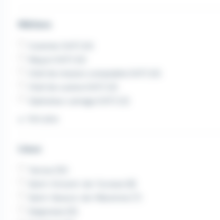
Métiers
Cuisinier (H/F) (4)
Maçon (H/F) (4)
Chef de mission comptable (H/F) (4)
Chef de cuisine (H/F) (3)
Opérateur usinage (H/F) (2)
Voir plus
Lieux
Tarnos (15)
Saint-Vincent-de-Tyrosse (8)
Saint-Geours-de-Maremne (7)
Seignosse (6)