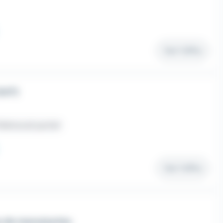
Voir l'offre
H/F)
élétravail partiel
Voir l'offre
e de menuiseries