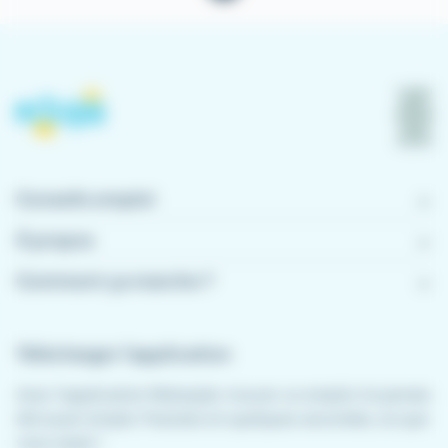
Conseils emploi
À propos
Comment ça marche ?
Télécharger l'application
Avec l'application Meteojob, trouver un emploi n'a jamais
été aussi simple. Postulez en quelques secondes, où que
vous soyez !