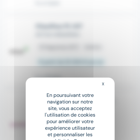
Il y a 2 jours
Chauffeur PL H/F
ACTUA HAGUENAU
place
Haguenau (67)
Intérim
À partir de 25 000 € par an
Il y a 16 jours
X
Masquer le bandeau
En poursuivant votre
Chauffeur SPL grue auxiliaire H/F
navigation sur notre
site, vous acceptez
Ocito intérim service
l'utilisation de cookies
place
Bischwiller (67)
Intérim
pour améliorer votre
expérience utilisateur
et personnaliser les
15 € - 16 € par heure