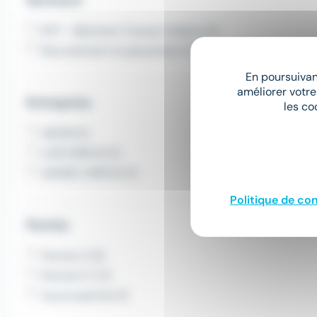
BTP - Bâtiment Travaux Publics (1)
Recrutement et placement (1)
En poursuivant
améliorer votre
Entreprise
les co
GEZIM (1)
AJIR EMPLOI (1)
SAMSIC EMPLOI (1)
Politique de con
Permis
Permis C (3)
Permis E C (1)
Aucun permis (1)