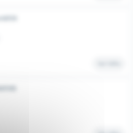
e H/F/X
Voir l'offre
H/F/D)