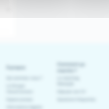
Comment ça
À propos
marche ?
Qui sommes-nous ?
Le matching
Meteojob
Le Groupe
CleverConnect
Déposer son CV
Espace presse
Questions fréquentes
Informations légales