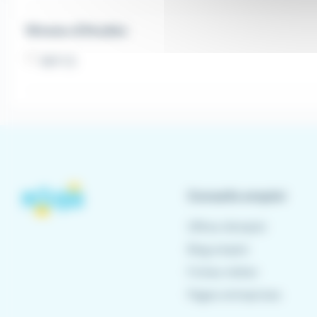
Niveau d'études
BEP (1)
Conseils emploi
Offres d'emploi
Blog emploi
Fiches métier
Pages entreprises