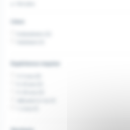
Voir plus
Lieux
Eckbolsheim (2)
Holtzheim (1)
Expérience requise
3-5 ans (3)
6-10 ans (2)
11-20 ans (2)
débutant à 1 an (1)
1-2 ans (1)
Secteurs