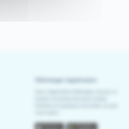
Télécharger l'application
Avec l'application Meteojob, trouver un
emploi n'a jamais été aussi simple.
Postulez en quelques secondes, où que
vous soyez !
App store
Play store