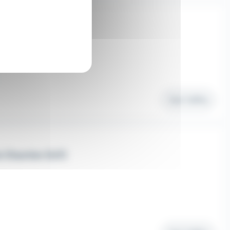
Voir l'offre
 Chantier (h/f)