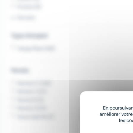
Proman (8)
Voir plus
Type d'emploi
Temps Plein (133)
Permis
Permis E C (94)
Permis C (37)
Permis B (5)
En poursuivant
Permis E B (1)
améliorer votre
Aucun permis (1)
les co