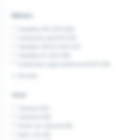
Métiers
Chauffeur SPL (H/F) (46)
Conducteur spl (H/F) (21)
Chauffeur SPL/PL (H/F) (21)
Chauffeur PL (H/F) (19)
Conducteur super poids lourd (H/F) (18)
Voir plus
Lieux
Toulouse (42)
Colomiers (18)
Portet-sur-Garonne (8)
Saint-Jory (8)