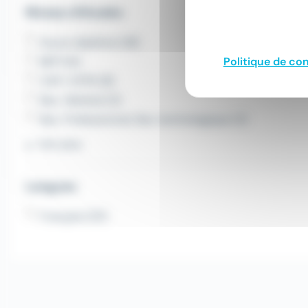
Niveau d'études
Aucun diplôme (28)
Politique de con
BEP (14)
CAP / CFPA (8)
Bac. Général (3)
Bac. Professionnel, Bac technologique (2)
Voir plus
Langues
Français (121)