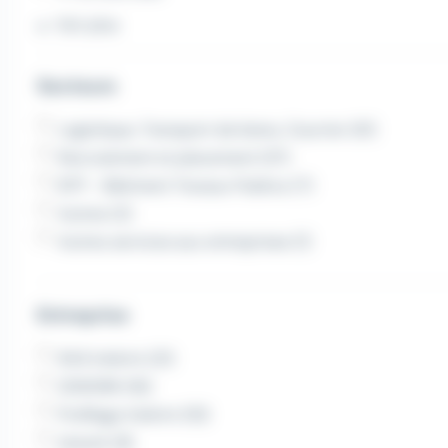
Voir plus
Secteurs
Logistique, Transport de biens, Courrier (41)
Recrutement et placement (37)
BTP - Bâtiment Travaux Publics (7)
Autres (2)
Autres services aux entreprises (1)
Entreprise
RAS Intérim (21)
IZIWORK (16)
Profilage Intérim (10)
Iziwork (9)