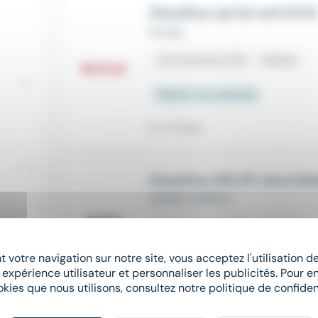
Chauffeur spl de nuit (F/H)
Actual
place
Colomiers (31)
Intérim
Salaire non précisé
Il y a 11 jours
Chauffeur SPL/PL Grue Mo
SAMSIC EMPLOI
place
Colomiers (31)
Intérim
 votre navigation sur notre site, vous acceptez l'utilisation 
Salaire non précisé
 expérience utilisateur et personnaliser les publicités. Pour en
okies que nous utilisons, consultez notre politique de confident
Il y a 23 jours