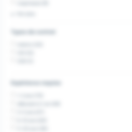
Lespinasse (8)
Voir plus
Types de contrat
Intérim (121)
CDI (12)
CDD (1)
Expérience requise
1-2 ans (70)
débutant à 1 an (49)
3-5 ans (47)
6-10 ans (40)
11-20 ans (36)