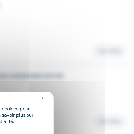
Voir l'offre
bile CACES R483 (H/F/D)
X
Masquer le bandeau des cookies
de cookies pour
 savoir plus sur
ialité.
Voir l'offre