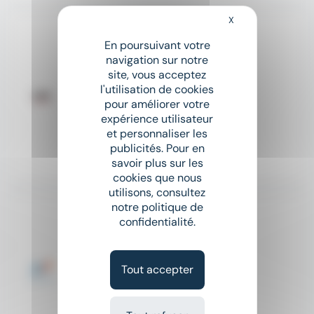
X
Masquer le bandeau
Nouveau
sunny
En poursuivant votre
Charpentier Couvreur(H/F)
navigation sur notre
Jubil Interim Peyrehorade
site, vous acceptez
l'utilisation de cookies
place
Orist (40)
Intérim
pour améliorer votre
expérience utilisateur
12,31 € - 14 € par heure
et personnaliser les
publicités. Pour en
savoir plus sur les
Il y a 2 jours
cookies que nous
utilisons, consultez
notre politique de
Charpentier bois (H/F)
confidentialité.
Manpower
place
Dax (40)
Intérim
Tout accepter
Salaire non précisé