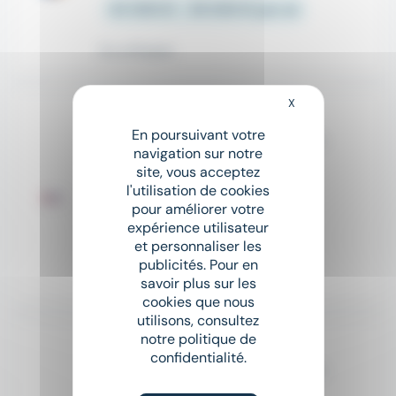
33 000 € - 39 000 € par an
Il y a 14 jours
X
Masquer le bandeau
Nouveau
sunny
En poursuivant votre
Charpentier / Charpentière H/F
navigation sur notre
RESEAU ALLIANCE
site, vous acceptez
l'utilisation de cookies
place
Orist (40)
Intérim
pour améliorer votre
expérience utilisateur
À partir de 22 000 € par an
et personnaliser les
publicités. Pour en
Il y a 12 heures
savoir plus sur les
cookies que nous
utilisons, consultez
notre politique de
Nouveau
sunny
confidentialité.
Charpentier poseur / Charpentière poseuse
TEMPORIS