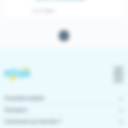
Il y a 7 jours
1
Conseils emploi
À propos
Comment ça marche ?