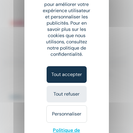
Responsable de Chantier H/F
pour améliorer votre
expérience utilisateur
Crit
et personnaliser les
publicités. Pour en
place
Saint-Nazaire (44)
CDI
savoir plus sur les
cookies que nous
20 000 € - 35 000 € par an
utilisons, consultez
notre politique de
Il y a 4 jours
confidentialité.
Responsable de travaux - Secteur Rétrofit H/F
Tout accepter
CHANTIERS DE L'ATLANTIQUE
place
Saint-Nazaire (44)
CDI
Tout refuser
Salaire non précisé
Personnaliser
Il y a 16 jours
Politique de