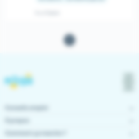
Il y a 11 jours
1
Conseils emploi
À propos
Comment ça marche ?