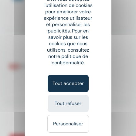
l'utilisation de cookies
Salaire non précisé
pour améliorer votre
expérience utilisateur
Il y a 12 jours
et personnaliser les
publicités. Pour en
savoir plus sur les
Peintre en carrosserie H/F
cookies que nous
utilisons, consultez
GO Interim
notre politique de
confidentialité.
place
Trémeur (22)
Intérim
12,31 € - 13 € par heure
Tout accepter
Il y a 9 jours
Tout refuser
Responsable de Secteur Peinture (H/F)
Artus Recrutement
Personnaliser
place
Trémeur (22)
CDI