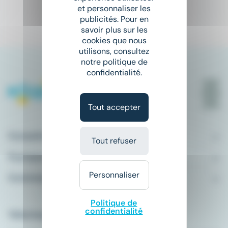
et personnaliser les
publicités. Pour en
1
savoir plus sur les
cookies que nous
utilisons, consultez
notre politique de
confidentialité.
Tout accepter
Conseils emploi
Tout refuser
À propos
Personnaliser
Comment ça marche ?
Politique de
confidentialité
Télécharger l'application