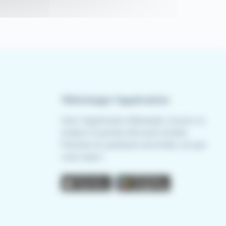
Télécharger l'application
Avec l'application Meteojob, trouver un
emploi n'a jamais été aussi simple.
Postulez en quelques secondes, où que
vous soyez !
App store
Play store