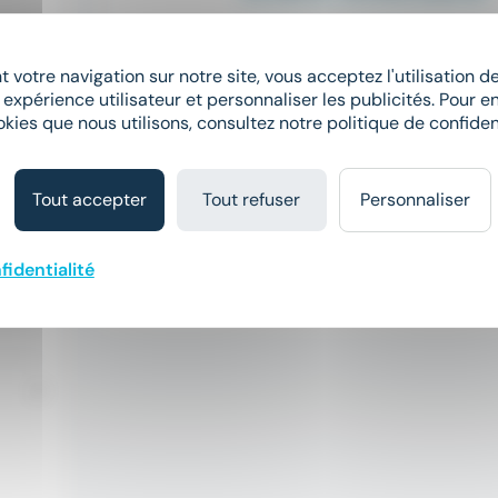
Il y a 10 jours
 votre navigation sur notre site, vous acceptez l'utilisation 
 expérience utilisateur et personnaliser les publicités. Pour en
Automaticien (H/F)
okies que nous utilisons, consultez notre politique de confident
Kalixens RH ROANNE
place
Charlieu (42)
CDI
Tout accepter
Tout refuser
Personnaliser
25 000 € - 40 000 € par an
fidentialité
Il y a 11 jours