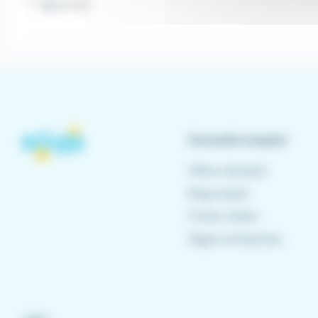
Bac+5 (1)
Conseils emploi
Offres d'emploi
Blog emploi
Fiches métier
Pages entreprises