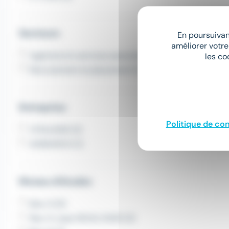
Secteurs
En poursuivant
améliorer votre
Ingénierie & services associés (3)
les co
Recrutement et placement (1)
Entreprise
Politique de con
VITALIANS (3)
ADSEARCH (1)
Niveau d'études
Bac+2 (4)
Bac+2, type DEUG, DUES (3)