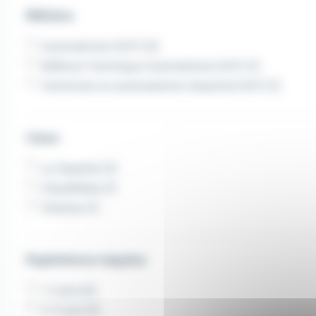
Métiers
Automaticien (H/F) (3)
Référent Technique Automatisme (H/F) (1)
Technicien en automatisme industriel (H/F) (1)
Lieux
La Clayette (2)
Chauffailles (1)
Charlieu (1)
Expérience requise
1-2 ans (4)
3-5 ans (3)