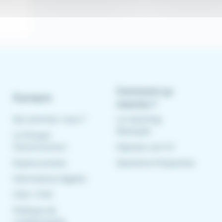
Comment ça
À propos
marche ?
Qui sommes-nous ?
Le matching
Meteojob
Le Groupe
CleverConnect
Déposer son CV
Espace presse
Questions fréquentes
Informations légales
CGU
/
CGV
Politique de