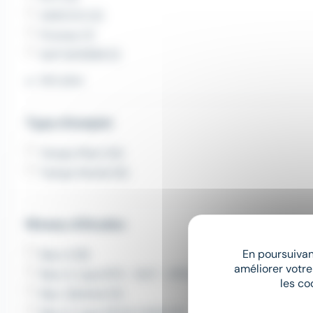
ADECCO (2)
Proman (1)
SUP INTERIM (1)
Voir plus
Type d'emploi
Temps Plein (14)
Temps Partiel (6)
Niveau d'études
En poursuivant
Bac+2 (8)
améliorer votre
Bac+2, type BTS - DUT - DTS (6)
les co
Bac. Général (5)