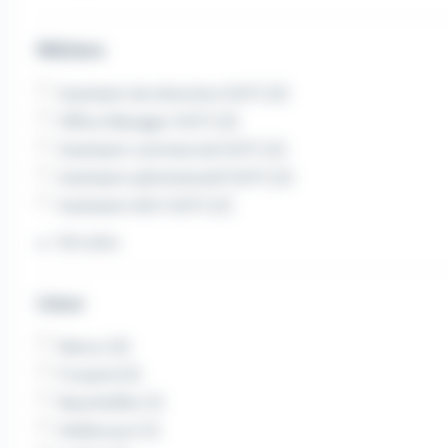
Métiers
Assistant de direction (H/F) (3)
Office Manager (H/F) (3)
Assistant commercial (H/F) (2)
Assistant administratif (H/F) (2)
Assistant ADV (H/F) (2)
Voir plus
Lieux
Nancy (4)
Frouard (2)
Neunhoffen (1)
Heillecourt (1)