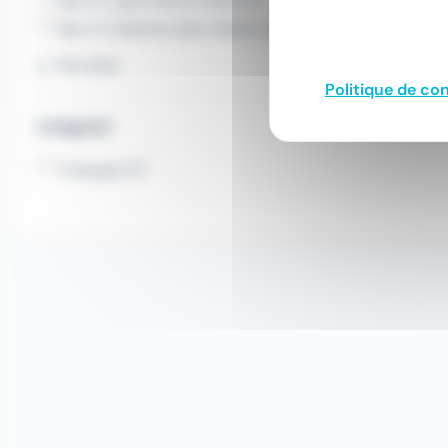
Bac+2, type DEUG, DUES (5)
Bac+2, Diplôme des métiers d'art DMA (4)
Voir plus
Politique de con
Langues
Français (7)