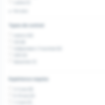
Ludres (1)
Voir plus
Types de contrat
Intérim (10)
CDI (8)
Indépendant / Franchisé (6)
CDD (4)
Saisonnier (1)
Expérience requise
3-5 ans (9)
6-10 ans (4)
1-2 ans (2)