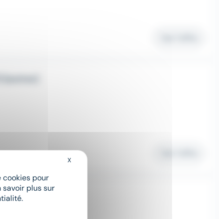
Voir l'offre
 (autres)
Voir l'offre
X
Masquer le bandeau des cookies
de cookies pour
 savoir plus sur
 (autres)
ialité.