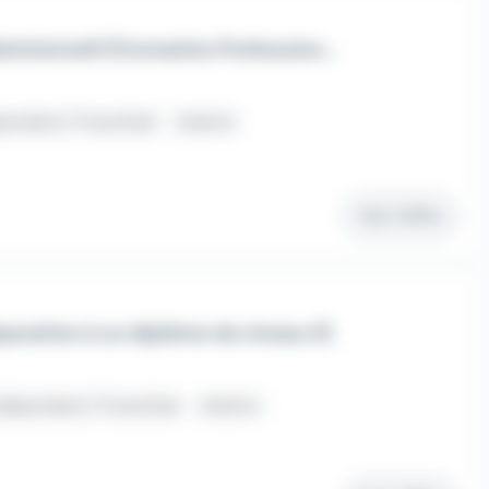
Formation Gestionnaire Administratif (Formation Professionnelle continue à distance / en ligne)
pendant / Franchisé
Intérim
Voir l'offre
paration à un diplôme de niveau 5)
dépendant / Franchisé
Intérim