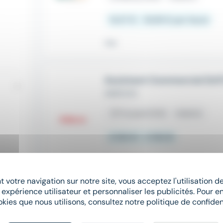
14,47 € - 16,98 € par heure
Hier
Assistant Commercial (h/f)
ADECCO
place
Frouard (54)
Intérim
2 100 € - 2 150 €
Il y a 10 jours
 votre navigation sur notre site, vous acceptez l'utilisation 
 expérience utilisateur et personnaliser les publicités. Pour en
Assistant Commercial (h/f)
okies que nous utilisons, consultez notre politique de confident
ADECCO