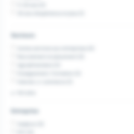
11-20 ans (2)
20 ans d'expérience et plus (1)
Secteurs
Autres services aux entreprises (4)
Recrutement et placement (3)
Agroalimentaire (2)
Enseignement, Formation (2)
Internet, e-commerce (1)
Voir plus
Entreprise
Aadprox (3)
EFC (3)