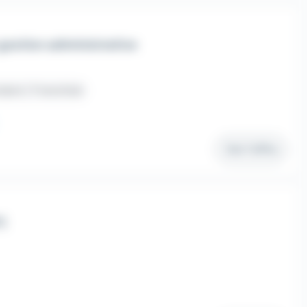
gestion administrative
dant / Franchisé
Voir l'offre
)