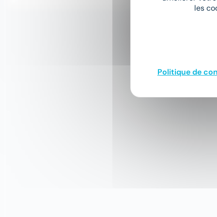
les co
Politique de con