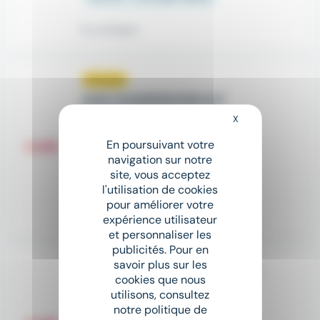
Il y a 8 jours
Nouveau
sunny
AIDE CHARPENTIER H/F
Crit
X
Masquer le bandeau
En poursuivant votre
place
Saint-Brieuc (22)
Intérim
navigation sur notre
site, vous acceptez
12,31 € - 13 € par heure
l'utilisation de cookies
pour améliorer votre
Il y a 19 heures
expérience utilisateur
et personnaliser les
publicités. Pour en
savoir plus sur les
Aide Charpentier en Stabulation H/F
cookies que nous
Crit
utilisons, consultez
notre politique de
place
Saint-Brieuc (22)
Intérim