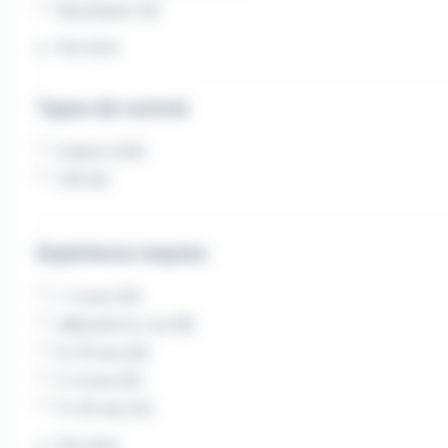
Bischheim (3)
Voir plus
Types de contrat
Intérim (20)
CDI (4)
Expérience requise
1-2 ans (13)
débutant à 1 an (8)
6-10 ans (6)
3-5 ans (6)
11-20 ans (4)
Voir plus