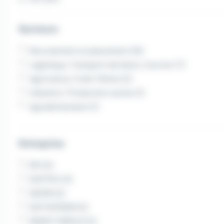
Secteurs
Recrutement et placement (10)
Logistique, Transport de biens, Courrier (7)
Agriculture, Forêt, Pêche (2)
Industrie / Production autres (1)
Agroalimentaire (1)
Entreprise
RPI (5)
SOFITEX (3)
GEZIM (2)
SUP INTERIM (2)
SMART EMPLOI (2)