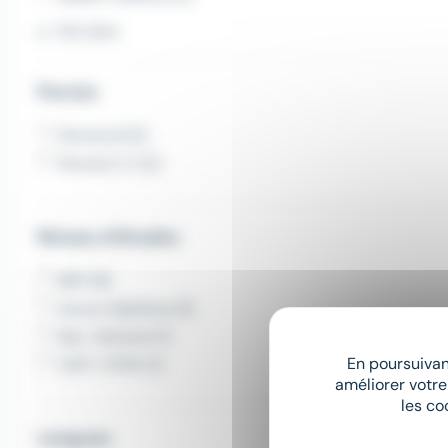
Voir plus
Permis
Permis B (5)
Permis E C (2)
Niveau d'études
BEP (9)
Aucun diplôme (3)
Bac. Général (1)
En poursuivant
CAP / CFPA (1)
améliorer votre
les co
Langues