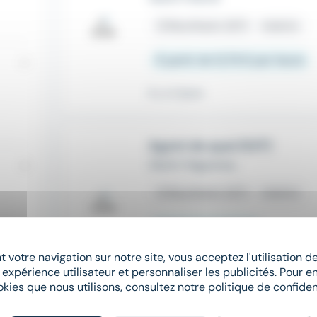
place
Bischheim (67)
Intérim
À partir de 12,78 € par heure
Il y a 3 jours
Agent de quai (H/F)
Gezim Haguenau
place
Bischheim (67)
Intérim
Salaire non précisé
 votre navigation sur notre site, vous acceptez l'utilisation 
Il y a 9 jours
 expérience utilisateur et personnaliser les publicités. Pour en
okies que nous utilisons, consultez notre politique de confident
AGENT LOGISTIQUE / CARIS