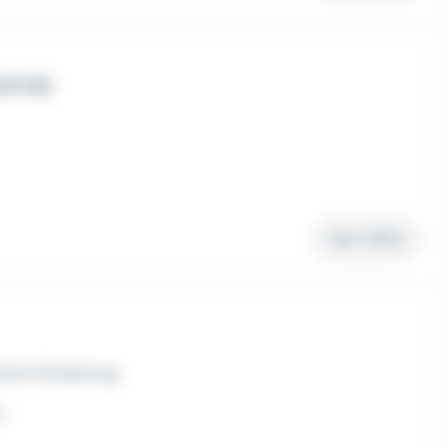
H/F/D)
Voir l'offre
ement Strasbourg