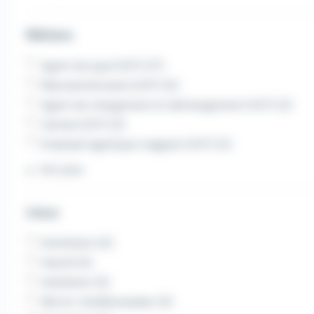
Métiers
Agent de quai (H/F) (17)
Manutentionnaire (H/F) (4)
Agent de chargement et déchargement (H/F) (2)
Cariste (H/F) (2)
Employé logistique magasin (H/F) (2)
Voir plus
Lieux
Dorlisheim (4)
Hœrdt (4)
Holtzheim (3)
Illkirch-Graffenstaden (3)