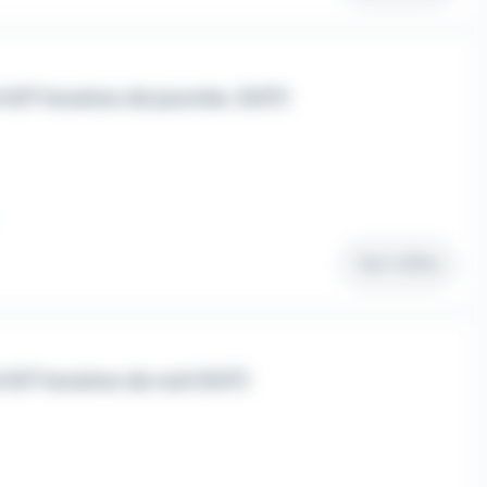
H/F horaires de journée. (H/F)
Voir l'offre
H/F horaires de nuit (H/F)