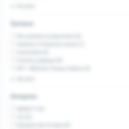
Voir plus
Secteurs
Recrutement et placement (11)
Industrie / Production autres (7)
Automobile (4)
Fonction publique (4)
BTP - Bâtiment Travaux Publics (3)
Voir plus
Entreprise
SIMON TT (5)
Crit (5)
Ministère des Armées (4)