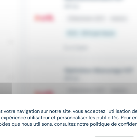
DR Est
place
Beinheim (67)
Intérim
15 € - 18 € par heure
Il y a 2 jours
Opérateur ébavurage H/F
DR Est
place
Beinheim (67)
Intérim
13 € - 14 € par heure
 votre navigation sur notre site, vous acceptez l'utilisation 
 expérience utilisateur et personnaliser les publicités. Pour en
Il y a 9 jours
okies que nous utilisons, consultez notre politique de confident