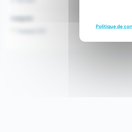
Voir plus
Langues
Politique de con
Français (37)