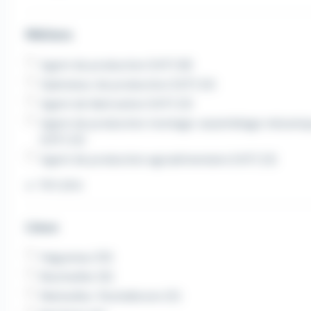
Métiers
Agent de production (H/F) (8)
Opérateur de production (H/F) (4)
Agent de fabrication (H/F) (3)
Agent de production montage-assemblage mécaniq
(H/F) (3)
Agent de production agroalimentaire (H/F) (3)
Voir plus
Lieux
Haguenau (13)
Bischwiller (6)
Merkwiller-Pechelbronn (5)