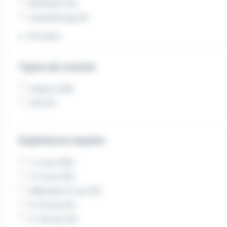
Beinheim (5)
Lauterbourg (3)
Voir plus
Types de contrat
Intérim (29)
CDI (11)
Expérience requise
1-2 ans (26)
3-5 ans (15)
débutant à 1 an (12)
6-10 ans (4)
11-20 ans (4)