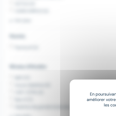
ACTUA (4)
CAMO EMPLOI (4)
Voir plus
Permis
Permis B (5)
Niveau d'études
BEP (17)
Aucun diplôme (4)
CAP / CFPA (2)
En poursuivant
améliorer votre
Bac+5 (1)
les co
Diplôme de grande école de commerce (1)