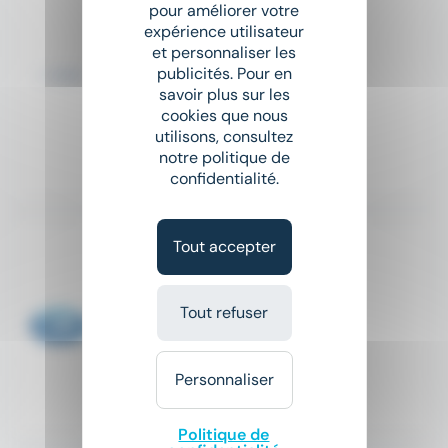
Randstad
pour améliorer votre
expérience utilisateur
place
Cagnes-sur-Mer (06)
et personnaliser les
publicités. Pour en
Intérim
savoir plus sur les
cookies que nous
À partir de 2 000 € par mois
utilisons, consultez
notre politique de
Il y a 8 jours
confidentialité.
Tout accepter
CLIMATICIEN F/H
R2T Nice
Tout refuser
place
Antibes (06)
CDI
35 000 € - 45 000 € par an
Personnaliser
Il y a 17 jours
Politique de