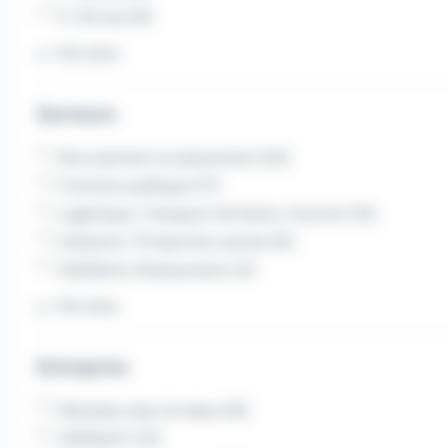
11-20 ans (6)
Voir plus
Secteurs
Recrutement et placement (32)
Fonction publique (17)
Logistique, Transport de biens, Courrier (13)
Industrie / Production autres (6)
Hôtellerie, Restauration (3)
Voir plus
Entreprise
Ministère des Armées (16)
ADEQUAT (12)