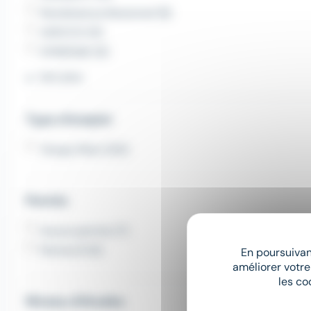
Randstad professional (8)
ADECCO (6)
SYNERGIE (6)
Voir plus
Type d'emploi
Temps Plein (125)
Permis
Aucun permis (7)
Permis B (6)
En poursuivant
améliorer votre
les co
Niveau d'études