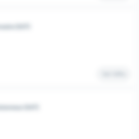
naire (H/F)
Voir l'offre
sionneur (H/F)