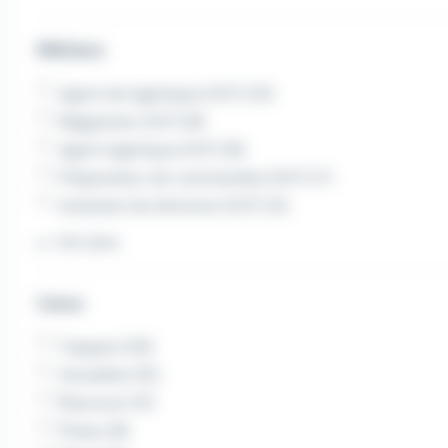
Métiers
Agent de logistique (H/F) (12)
Magasinier (H/F) (8)
Agent logistique (H/F) (8)
Préparateur de commandes (H/F) (7)
Assistant de direction (H/F) (3)
Voir plus
Lieux
Trappes (20)
Versailles (15)
Élancourt (11)
Poissy (8)