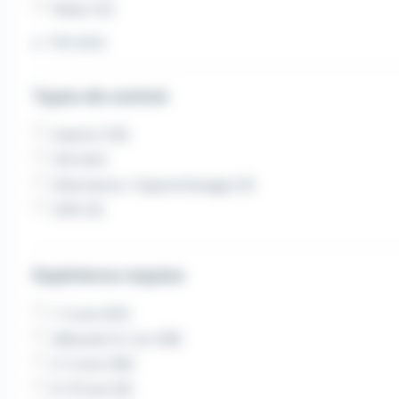
Plaisir (5)
Voir plus
Types de contrat
Intérim (78)
CDI (44)
Alternance / Apprentissage (3)
CDD (3)
Expérience requise
1-2 ans (45)
débutant à 1 an (38)
3-5 ans (36)
6-10 ans (6)