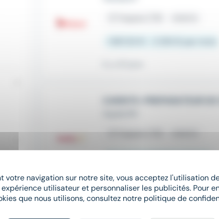
place
Trappes (78)
Intérim
1 867,02 € - 2 250 € par mois
Il y a 10 jours
CARISTE-PREPARATEUR DE
Aquila RH
place
Trappes (78)
Intérim
À partir de 12,31 € par heure
 votre navigation sur notre site, vous acceptez l'utilisation 
Il y a 6 jours
 expérience utilisateur et personnaliser les publicités. Pour en
okies que nous utilisons, consultez notre politique de confident
AGENT D'ENTRETIEN GENER