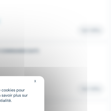
Voir l'offre
 COMMANDE (H/F)
X
Masquer le bandeau des cookies
Voir l'offre
de cookies pour
 savoir plus sur
ialité.
AL (H/F)