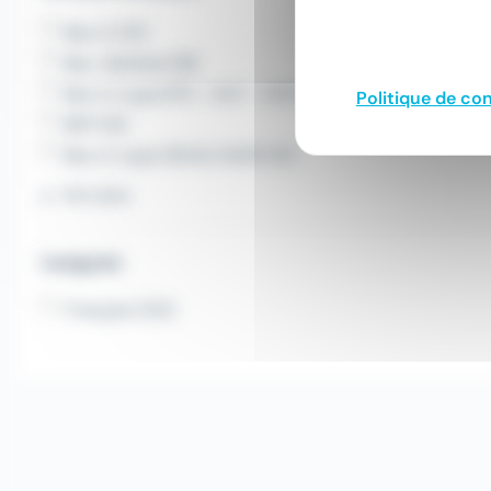
Bac+2 (21)
Bac. Général (18)
Bac+2, type BTS - DUT - DTS (14)
Politique de con
BEP (13)
Bac+2, type DEUG, DUES (12)
Voir plus
Langues
Français (122)