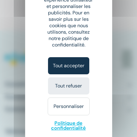
et personnaliser les
publicités. Pour en
1
savoir plus sur les
cookies que nous
utilisons, consultez
notre politique de
confidentialité.
Tout accepter
Conseils emploi
Tout refuser
À propos
Personnaliser
Comment ça marche ?
Politique de
confidentialité
Télécharger l'application