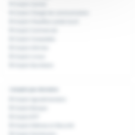
Emploi Cariste
Emploi Chargé de communication
Emploi Chauffeur poids lourd
Emploi Commercial
Emploi Comptable
Emploi Infirmier
Emploi Livreur
Emploi Secrétaire
L'emploi par domaine
Emploi Agroalimentaire
Emploi Banque
Emploi BTP
Emploi Défense et Sécurité
Emploi Distribution