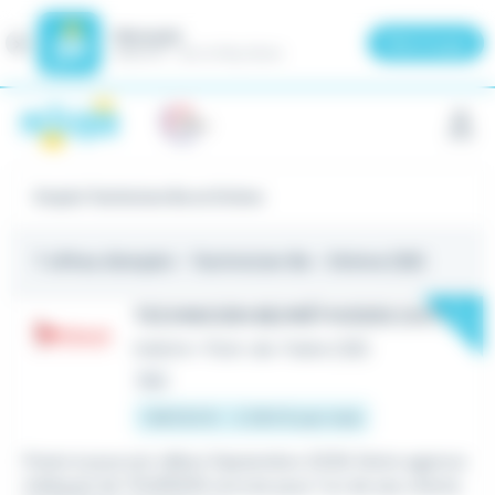
Meteojob
Fermer
×
Télécharger
GRATUIT - Sur le Play Store
Panneau de gestion des cookies
Emploi Technicien Be en Drôme
7 offres d'emploi
- Technicien Be - Drôme (26)
New
TECHNICIEN BE/MÉTHODES (H/F)
Intérim
•
Pont-de-l'Isère (26)
Hier
1 867,02 € - 2 250 € par mois
Poste à pourvoir début Septembre 2026. Notre agence
Adéquat de TOURNON recrute pour l'un de ses clients