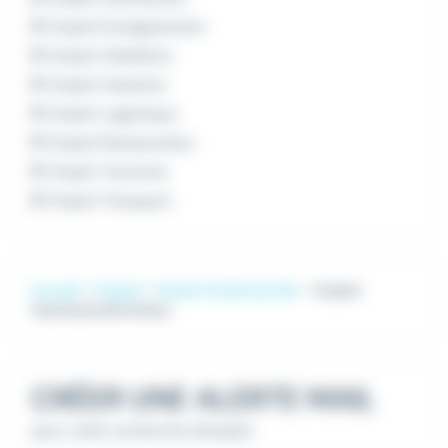
Emploi Enseignement
Emploi Hôtellerie
Emploi Industrie
Emploi Logistique
Emploi Restauration
Emploi Tourisme
Emploi Transport
Accueil
Emploi
Emploi Technicien Be
Emploi
Technicien Be Drôme
CRÉER UNE ALERTE MAIL
pour cette recherche d'emploi