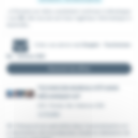
...A Romans sur Isère, souhaitant continuer à développe
r son
BE
, elle recrute son futur ingénieur informatique in
dustrielle...
Créer une alerte mail
Emploi - Technicien
Be - Drôme (26)
Recevoir les offres
TECHNICIEN BUREAU D'ÉTUDES
MÉCANIQUE H/F
CDI
•
Portes-lès-Valence (26)
Le 31 juillet
SEI-Roboprod est spécialisé dans l'automatisation et l
a robotisation de la production. Etude et réalisation de