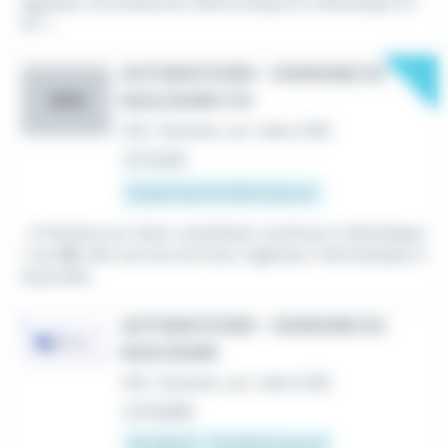
égrateur en production électronique et mécanique (F/
H) *...
New
AUTOMATICIEN - DOMAINE DU
NUCLÉAIRE F/H
AOG
CDI
•
Romans-sur-Isère (26)
Le 3 août
À partir de 45 000 € par an
...A Romans sur Isère, souhaitant continuer à développe
r son
BE
, elle recrute son futur ingénieur informatique in
dustrielle.
AUTOMATICIEN - DOMAINE DU
NUCLÉAIRE
CDI
•
Romans-sur-Isère (26)
Le 31 juillet
45 000 € - 55 000 € par an