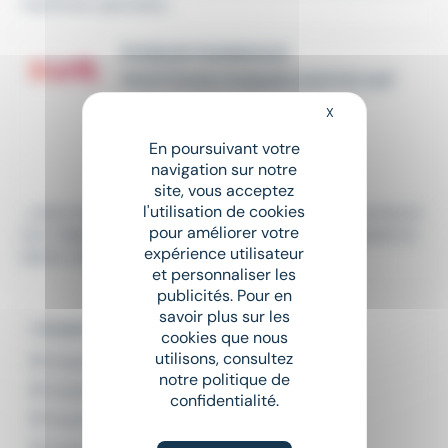
machines spéciales...
POSEUR PANNEAUX
PHOTOVOLTAIQUES (H/F/X) H/F
Intérim
•
Montélimar (26)
X
Masquer le bandeau
Le 29 juillet
En poursuivant votre
navigation sur notre
12,31 € - 14 € par heure
site, vous acceptez
l'utilisation de cookies
...client basé à Montboucher sur Jabron. Nous recherch
pour améliorer votre
ons 1
technicien
poseur pour un démarrage rapide (cr
expérience utilisateur
éation d'équipe) Voici...
et personnaliser les
publicités. Pour en
savoir plus sur les
L'emploi par ville
cookies que nous
utilisons, consultez
Emploi Bordeaux
notre politique de
Emploi Boulogne-Billancourt
confidentialité.
Emploi Lille