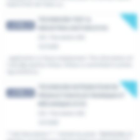
basé à Pont de l'Isère un...
New
TECHNICIEN TEST &
INDUSTRIALISATION (F/H)
CDI
•
Pierrelatte (26)
Le 4 août
...application or future employment. This information wil
l only
be
used by Airbus. Airbus is committed to achiev
ing workforce...
New
TECHNICIEN INTÉGRATEUR EN
PRODUCTION ÉLECTRONIQUE ET
MÉCANIQUE (F/H)
CDI
•
Pierrelatte (26)
Le 4 août
**Job Description:** * Intitulé du poste :
Technicien
int