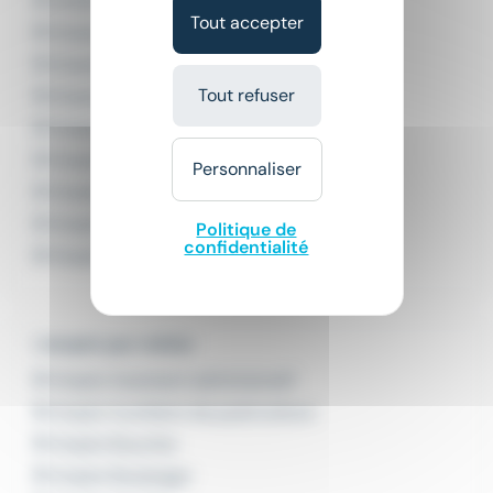
Emploi Lyon
Tout accepter
Emploi Marseille
Emploi Montpellier
Tout refuser
Emploi Nantes
Emploi Nice
Emploi Paris
Personnaliser
Emploi Rennes
Emploi Strasbourg
Politique de
confidentialité
Emploi Toulouse
L'emploi par métier
Emploi Assistant administratif
Emploi Auxiliaire de puériculture
Emploi Boucher
Emploi Boulanger